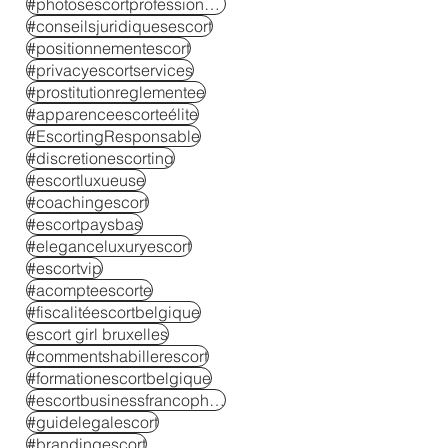
#photosescortprofessionnelles
#conseilsjuridiquesescort
#positionnementescort
#privacyescortservices
#prostitutionreglementee
#apparenceescorteélite
#EscortingResponsable
#discretionescorting
#escortluxueuse
#coachingescort
#escortpaysbas
#eleganceluxuryescort
#escortvip
#acompteescorte
#fiscalitéescortbelgique
escort girl bruxelles
#commentshabillerescort
#formationescortbelgique
#escortbusinessfrancophone
#guidelegalescort
#brandingescort