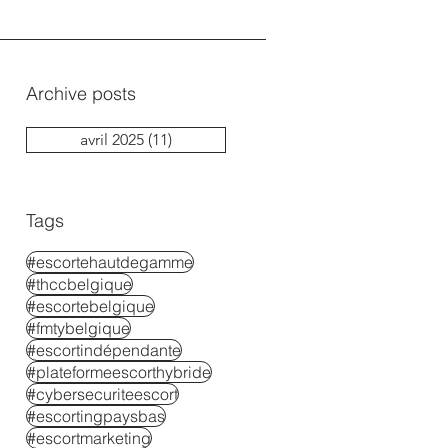
Archive posts
avril 2025
(11)
11 posts
Tags
#escortehautdegamme
#thccbelgique
#escortebelgique
#fmtybelgique
#escortindépendante
#plateformeescorthybride
#cybersecuriteescort
#escortingpaysbas
#escortmarketing