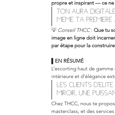
propre et inspirant — ce ne
Ton aura digital
même ta première 
💡 
Conseil THCC
 : 
Que tu so
image en ligne doit incarn
par étape pour la construire
▌EN RÉSUMÉ
L’escorting haut de gamme e
intérieure et d’élégance ext
Les clients d’élit
miroir, une puissa
Chez THCC, nous te proposo
masterclass, et des services