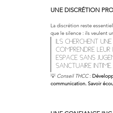
UNE DISCRÉTION PR
La discrétion reste essentiel
que le silence : ils veulent 
Ils cherchent un
comprendre leur r
espace sans juge
sanctuaire intime.
💡 
Conseil THCC
 : 
Développe
communication. Savoir écoute