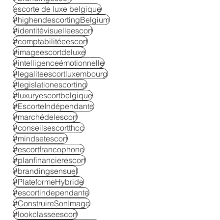
escorte de luxe belgique
#highendescortingBelgium
#identitévisuelleescort
#comptabilitéeescort
#imageescortdeluxe
#intelligenceémotionnelle
#legaliteescortluxembourg
#legislationescorting
#luxuryescortbelgique
#EscorteIndépendante
#marchédelescort
#conseilsescortthcc
#mindsetescort
#escortfrancophone
#planfinancierescort
#brandingsensuel
#PlateformeHybride
#escortindependante
#ConstruireSonImage
#lookclasseescort