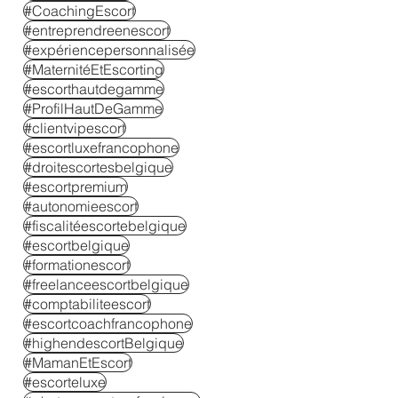
#CoachingEscort
#entreprendreenescort
#expériencepersonnalisée
#MaternitéEtEscorting
#escorthautdegamme
#ProfilHautDeGamme
#clientvipescort
#escortluxefrancophone
#droitescortesbelgique
#escortpremium
#autonomieescort
#fiscalitéescortebelgique
#escortbelgique
#formationescort
#freelanceescortbelgique
#comptabiliteescort
#escortcoachfrancophone
#highendescortBelgique
#MamanEtEscort
#escorteluxe