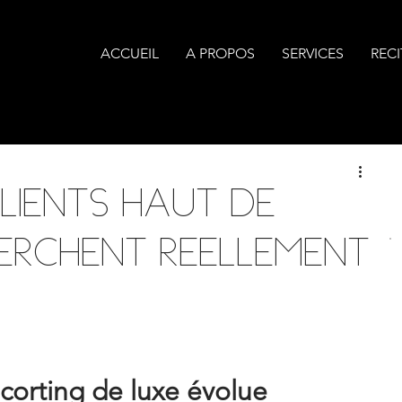
ACCUEIL
A PROPOS
SERVICES
RECI
lients haut de
erchent réellement
corting de luxe évolue 