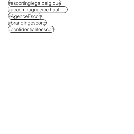
#escortinglegalbelgique
#accompagnatrice haut de gamme
#AgenceEscort
#brandingescorte
#confidentialiteescort