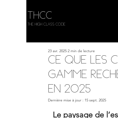
THCC
The HIGH CLASS CODE
23 avr. 2025
2 min de lecture
Ce que les c
gamme rech
en 2025
Dernière mise à jour :
15 sept. 2025
Le paysage de l’es