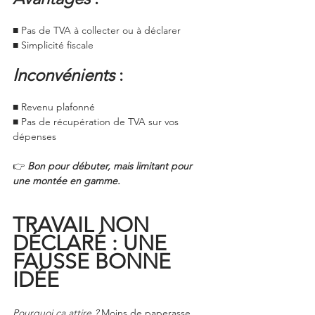
■ Pas de TVA à collecter ou à déclarer
■ Simplicité fiscale
Inconvénients
 :
■ Revenu plafonné
■ Pas de récupération de TVA sur vos 
dépenses
👉 
Bon pour débuter, mais limitant pour 
une montée en gamme.
TRAVAIL NON 
DÉCLARÉ : UNE 
FAUSSE BONNE 
IDÉE
Pourquoi ça attire ?
 Moins de paperasse, 