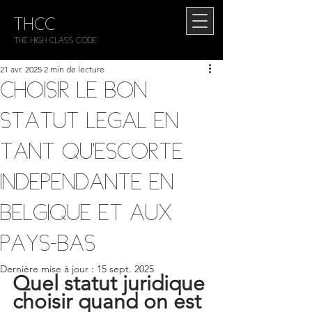
THCC
The HIGH CLASS CODE
21 avr. 2025
2 min de lecture
Choisir le bon
statut légal en
tant qu’escorte
indépendante en
Belgique et aux
Pays-Bas
Dernière mise à jour :
15 sept. 2025
Quel statut juridique 
choisir quand on est 