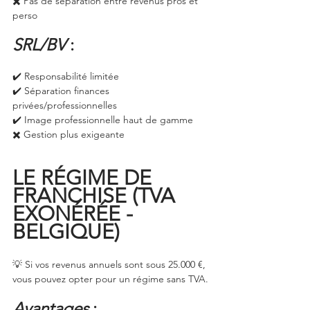
✖️ Pas de séparation entre revenus pros et 
perso
SRL/BV
 :
✔️ Responsabilité limitée
✔️ Séparation finances 
privées/professionnelles
✔️ Image professionnelle haut de gamme
✖️ Gestion plus exigeante
LE RÉGIME DE 
FRANCHISE (TVA 
EXONÉRÉE - 
BELGIQUE)
💡 Si vos revenus annuels sont sous 25.000 €, 
vous pouvez opter pour un régime sans TVA.
Avantages
 :