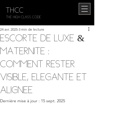
THCC
The HIGH CLASS CODE
24 avr. 2025
3 min de lecture
Escorte de Luxe &
Maternité :
Comment rester
visible, élégante et
alignée
Dernière mise à jour :
15 sept. 2025