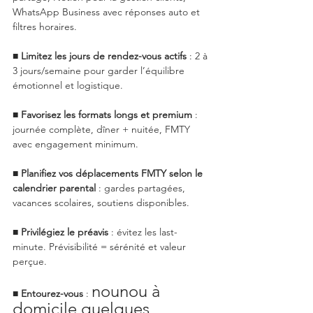
WhatsApp Business avec réponses auto et 
filtres horaires.
■ 
Limitez les jours de rendez-vous actifs
 : 2 à 
3 jours/semaine pour garder l’équilibre 
émotionnel et logistique.
■ 
Favorisez les formats longs et premium
 : 
journée complète, dîner + nuitée, FMTY 
avec engagement minimum.
■ 
Planifiez vos déplacements FMTY selon le 
calendrier parental
 : gardes partagées, 
vacances scolaires, soutiens disponibles.
■ 
Privilégiez le préavis
 : évitez les last-
minute. Prévisibilité = sérénité et valeur 
perçue.
nounou à 
■ 
Entourez-vous
 : 
domicile quelques 