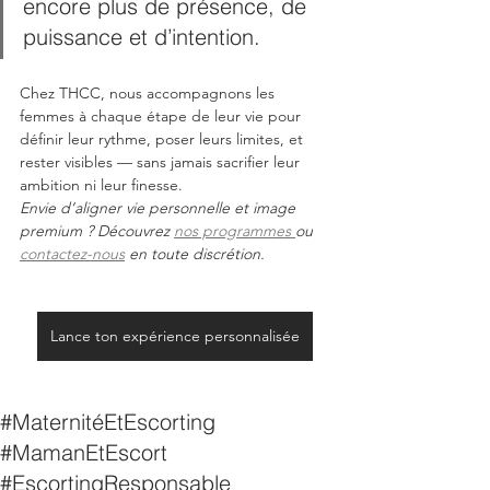
encore plus de présence, de 
puissance et d’intention.
Chez THCC, nous accompagnons les 
femmes à chaque étape de leur vie pour 
définir leur rythme, poser leurs limites, et 
rester visibles — sans jamais sacrifier leur 
ambition ni leur finesse.
Envie d’aligner vie personnelle et image 
premium ? Découvrez 
nos programmes 
ou 
contactez-nous
 en toute discrétion.
Lance ton expérience personnalisée
#MaternitéEtEscorting
#MamanEtEscort
#EscortingResponsable