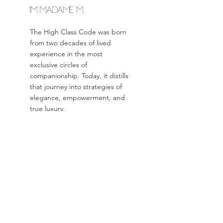
I'm MADAME M.
The High Class Code was born
from two decades of lived
experience in the most
exclusive circles of
companionship. Today, it distills
that journey into strategies of
elegance, empowerment, and
true luxury.
Read more
Archive posts
avril 2025
(11)
11 posts
Tags