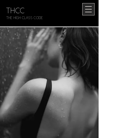
THCC
The HIGH CLASS CODE