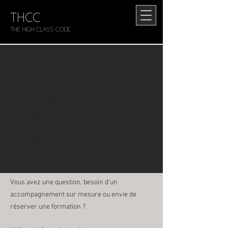
THCC
The HIGH CLASS CODE
ENTREZ DANS
LE LUXE –
CONTACTEZ-
NOUS
Vous avez une question, besoin d’un
accompagnement sur mesure ou envie de
réserver une formation ?