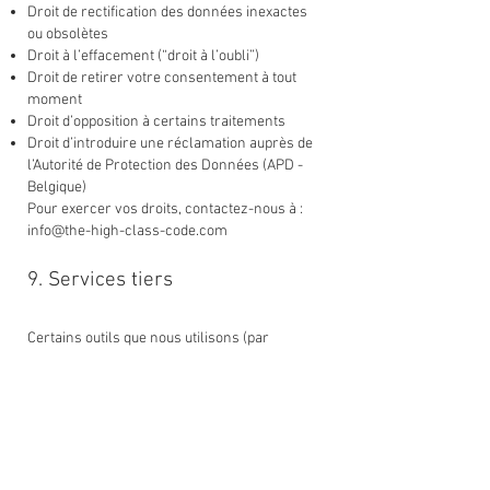
Droit de rectification des données inexactes
ou obsolètes
Droit à l’effacement (“droit à l’oubli”)
Droit de retirer votre consentement à tout
moment
Droit d’opposition à certains traitements
Droit d’introduire une réclamation auprès de
l’Autorité de Protection des Données (APD -
Belgique)
Pour exercer vos droits, contactez-nous à :
info@the-high-class-code.com
9. Services tiers
Certains outils que nous utilisons (par
exemple : Wix, Stripe, MailerLite) peuvent
traiter vos données pour notre compte.
Ces prestataires sont conformes au RGPD et
nous veillons à ce qu’ils appliquent des
mesures de protection et de confidentialité
adéquates.